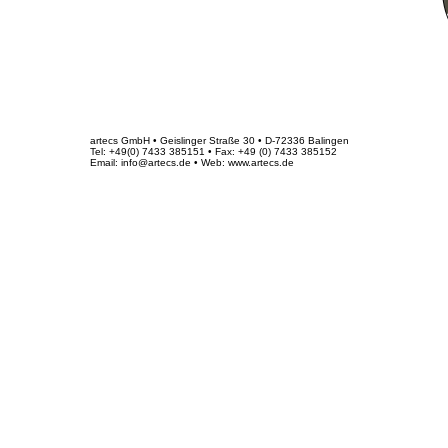
artecs GmbH • Geislinger Straße 30 • D-72336 Balingen
Tel: +49(0) 7433 385151 • Fax: +49 (0) 7433 385152
Email: info@artecs.de • Web: www.artecs.de